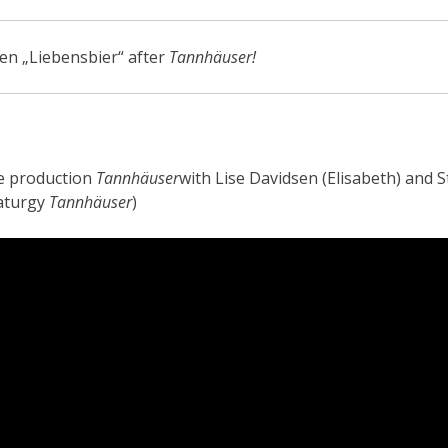
ten „Liebensbier“ after
Tannhäuser!
he production
Tannhäuser
with Lise Davidsen (Elisabeth) and 
aturgy
Tannhäuse
r
)