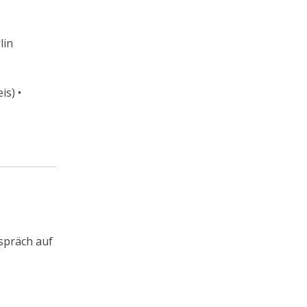
lin
s) •
spräch auf