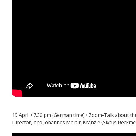
1
9 April • 7.30 pm (German time) • Zoom-Talk about t
Director) and Johannes Martin Kränzle (Sixtus Beckme