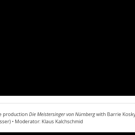
he production
Die Meistersinger von Nürnberg
with Barrie Kosk
sser) • Moderator: Klaus Kalchschmid