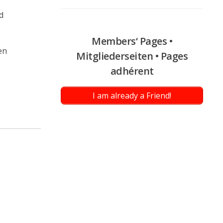
d
Members‘ Pages •
en
Mitgliederseiten • Pages
adhérent
I am already a Friend!