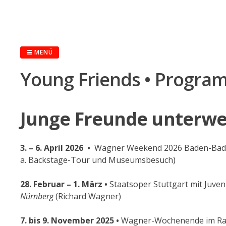
Springe
zum
Inhalt
MENÜ
Young Friends • Progra
Junge Freunde unterwe
3. – 6. April 2026 •
Wagner Weekend 2026 Baden-Bade
a. Backstage-Tour und Museumsbesuch)
28. Februar – 1. März •
Staatsoper Stuttgart mit Juveni
Nürnberg
(Richard Wagner)
7. bis 9. November 2025 •
Wagner-Wochenende im Rahm