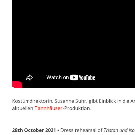
Kostümdirektorin, Susanne Suhr, gibt Einblick in die 
aktuellen
Tannhäuser
-Produktion.
28th October 2021 •
Dress rehearsal of
Tristan und Iso